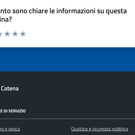
nto sono chiare le informazioni su questa
ina?
a 1 stelle su 5
luta 2 stelle su 5
Valuta 3 stelle su 5
Valuta 4 stelle su 5
Valuta 5 stelle su 5
 Catena
E DI SERVIZIO
ra e pesca
Giustizia e sicurezza pubblica