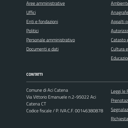
Aree amministrative
Ambient
Uffici
Anagrafe 
Enti e fondazioni
Appalti p
Politici
Autorizza
Personale amministrativo
Catasto e
Documenti e dati
Cultura 
Educazio
CONTATTI
Comune di Aci Catena
Leggi le
Via Vittorio Emanuele n.2-95022 Aci
Prenota
Catena CT
Segnalazi
Codice fiscale / P. IVA:C.F. 00146380878
Richiest