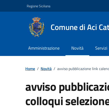
Vai ai contenuti
Vai al footer
Regione Siciliana
Comune di Aci Ca
Amministrazione
Novità
Servizi
Home
/
Novità
/
avviso pubblicazione link calend
avviso pubblicazi
colloqui selezione