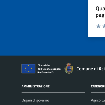
Qua
pag
Valut
Va
Comune di Aci
AMMINISTRAZIONE
CATEGORI
Organi di governo
Agricoltu