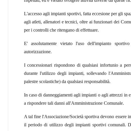
rispettati, ed è vietato svolgere attività diverse da quelle ri
L'accesso agli impianti sportivi, fatta eccesione per gli sp
agli atleti, allenatori e tecnici, oltre ai funzionari dei Co
per i controlli che ritengano di effettuare.
E' assolutamente vietato l'uso dell'impianto sportiv
autorizzazione.
I concessionari rispondono di qualsiasi infortunio a per
durante l'utilizzo degli impianti, sollevando l'Amminist
palestre scolastiche) da qualsiasi responsabilità.
In caso di danneggiamenti agli impianti o agli attrezzi in e
a rispondere tali danni all'Amministrazione Comunale.
A tal fine l'Associazione/Società sportiva devono essere i
il periodo di utilizzo degli impianti sportivi comunali. 