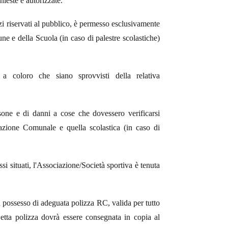
chieste e autorizzate.
azi riservati al pubblico, è permesso esclusivamente
mune e della Scuola (in caso di palestre scolastiche)
o a coloro che siano sprovvisti della relativa
sone e di danni a cose che dovessero verificarsi
razione Comunale e quella scolastica (in caso di
ssi situati, l'Associazione/Società sportiva è tenuta
n possesso di adeguata polizza RC, valida per tutto
Detta polizza dovrà essere consegnata in copia al