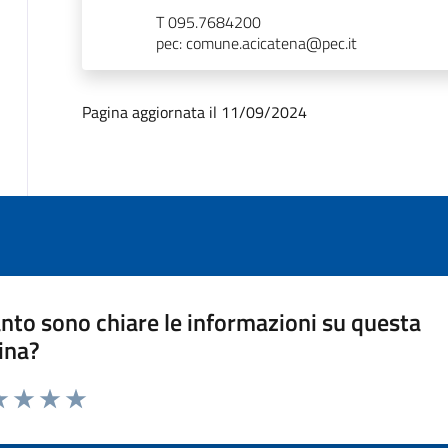
T 095.7684200
pec: comune.acicatena@pec.it
Pagina aggiornata il 11/09/2024
nto sono chiare le informazioni su questa
ina?
a 1 stelle su 5
luta 2 stelle su 5
Valuta 3 stelle su 5
Valuta 4 stelle su 5
Valuta 5 stelle su 5