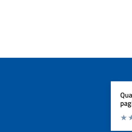
Qua
pag
Valut
Va