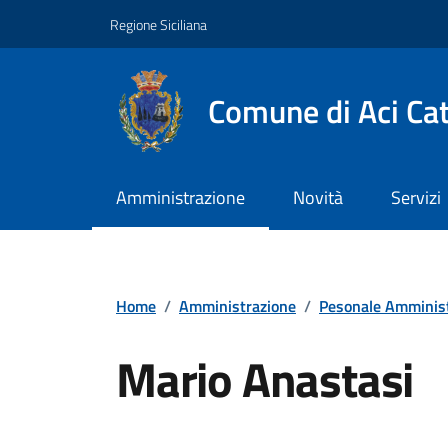
Vai ai contenuti
Vai al footer
Regione Siciliana
Comune di Aci Ca
Amministrazione
Novità
Servizi
Home
/
Amministrazione
/
Pesonale Amminist
Mario Anastasi