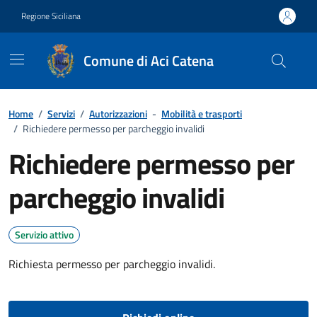
Vai ai contenuti
Vai al footer
Regione Siciliana
Comune di Aci Catena
Home
/
Servizi
/
Autorizzazioni
-
Mobilità e trasporti
/
Richiedere permesso per parcheggio invalidi
Richiedere permesso per
parcheggio invalidi
Servizio attivo
Richiesta permesso per parcheggio invalidi.